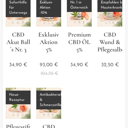
Soforthilfe
Exklusiv
Nr. 1 in
Empfohlen bei
für
Aktion
Österreich
Hauterkrankun
Unterwegs
-10%
CBD
Exklusiv
Premium
CBD
Akut Ball
Aktion
CBD ÖL
Wund &
´s Nr. 3
5%
5%
Pflegesalbe
⭐⭐⭐⭐⭐
⭐⭐⭐⭐⭐
⭐⭐⭐⭐⭐
⭐⭐⭐
34,90
€
93,00
€
34,90
€
32,50
€
104,70
€
Neue-
Antibakteriell
Rezeptur
&
Schmerzstillend
Pflegestift
CBD