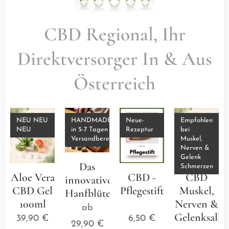
CBD Regional, Ihr
Direktversorger In & Aus
Österreich
NEU NEU
HANDMADE
Neue-
Empfohlen
NEU
in 5-7 Tagen
Rezeptur
bei
Versandbereit
Muskel,
Nerven &
Gelenk
Das
Schmerzen
Aloe Vera
CBD -
CBD
innovative
CBD Gel
Pflegestift
Muskel,
Hanfblütenkissen
100ml
⭐⭐⭐⭐⭐
Nerven &
ab
Gelenksalbe
39,90
€
6,50
€
29,90
€