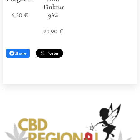
⭐⭐⭐⭐⭐
Tinktur
96%
6,50
€
⭐⭐⭐⭐⭐
29,90
€
Share