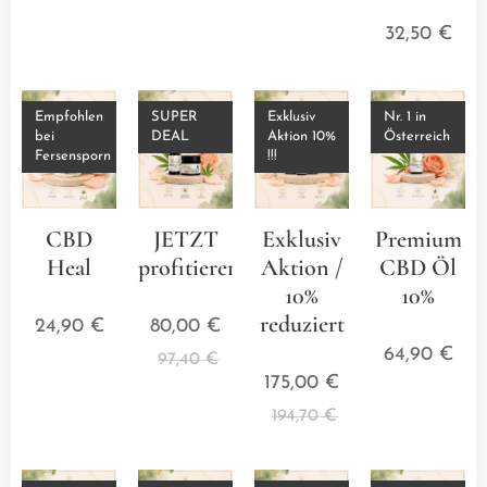
⭐⭐⭐
32,50
€
Empfohlen
SUPER
Exklusiv
Nr. 1 in
bei
DEAL
Aktion 10%
Österreich
Fersensporn
!!!
CBD
JETZT
Exklusiv
Premium
Heal
profitieren
Aktion /
CBD Öl
⭐⭐⭐⭐⭐
⭐⭐⭐⭐⭐
10%
10%
reduziert
⭐⭐⭐
24,90
€
80,00
€
⭐⭐⭐⭐⭐
64,90
€
97,40
€
175,00
€
194,70
€