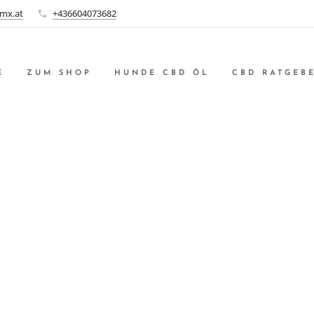
mx.at
+436604073682
E
ZUM SHOP
HUNDE CBD ÖL
CBD RATGEB