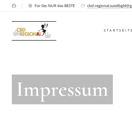
Für Sie, NUR das BESTE
cbd-regional.suedbgld@g
STARTSEIT
Impressum