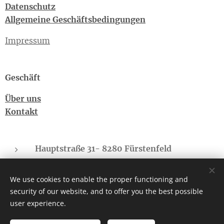
Datenschutz
Allgemeine Geschäftsbedingungen
Impressum
Geschäft
Über uns
Kontakt
Hauptstraße 31- 8280 Fürstenfeld
Sonnberg - 8775 Kalwang
We use cookies to enable the proper functioning and
cbd-regional.suedbgld@gmx.at
security of our website, and to offer you the best possible
Telefon: +43(0)660-4073682
user experience.