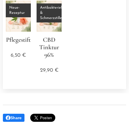
Neue-
Antibakteriell
Rezeptur
&
Schmerzstillend
Pflegestift
CBD
⭐⭐⭐⭐⭐
Tinktur
96%
6,50
€
⭐⭐⭐⭐⭐
29,90
€
Share