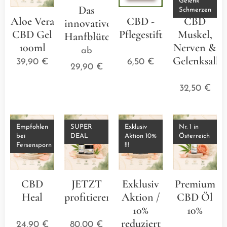
Gelenk
Das
Schmerzen
Aloe Vera
CBD -
CBD
innovative
CBD Gel
Pflegestift
Muskel,
Hanfblütenkissen
100ml
⭐⭐⭐⭐⭐
Nerven &
ab
Gelenksalbe
39,90
€
6,50
€
29,90
€
⭐⭐⭐
32,50
€
Empfohlen
SUPER
Exklusiv
Nr. 1 in
bei
DEAL
Aktion 10%
Österreich
Fersensporn
!!!
CBD
JETZT
Exklusiv
Premium
Heal
profitieren
Aktion /
CBD Öl
⭐⭐⭐⭐⭐
⭐⭐⭐⭐⭐
10%
10%
reduziert
⭐⭐⭐
24,90
€
80,00
€