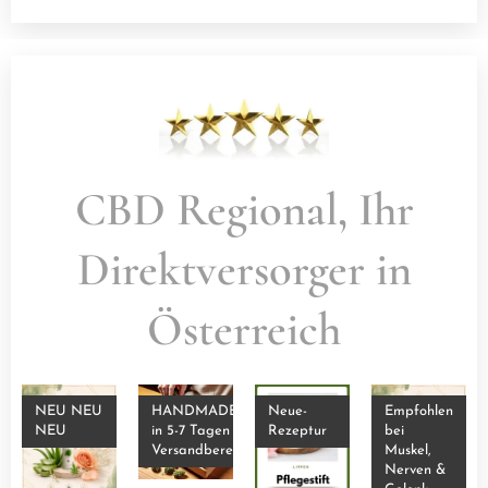
CBD Regional, Ihr
Direktversorger in
Österreich
NEU NEU
HANDMADE
Neue-
Empfohlen
NEU
in 5-7 Tagen
Rezeptur
bei
Versandbereit
Muskel,
Nerven &