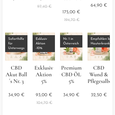
⭐⭐⭐⭐⭐
64,90
€
97,40
€
175,00
€
194,70
€
Soforthilfe
Exklusiv
Nr. 1 in
Empfohlen bei
für
Aktion
Österreich
Hauterkrankun
Unterwegs
-10%
CBD
Exklusiv
Premium
CBD
Akut Ball
Aktion
CBD ÖL
Wund &
´s Nr. 3
5%
5%
Pflegesalbe
⭐⭐⭐⭐⭐
⭐⭐⭐⭐⭐
⭐⭐⭐⭐⭐
⭐⭐⭐
34,90
€
93,00
€
34,90
€
32,50
€
104,70
€