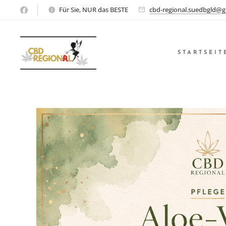
Für Sie, NUR das BESTE
cbd-regional.suedbgld@g
STARTSEIT