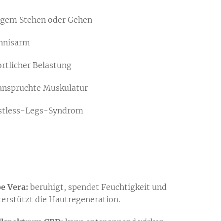
ngem Stehen oder Gehen
nnisarm
ortlicher Belastung
anspruchte Muskulatur
stless-Legs-Syndrom
oe Vera:
beruhigt, spendet Feuchtigkeit und
terstützt die Hautregeneration.