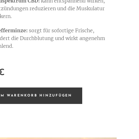
llspektrum CBD:
kann entspannend wirken,
tzündungen reduzieren und die Muskulatur
kern.
efferminze:
sorgt für sofortige Frische,
rdert die Durchblutung und wirkt angenehm
hlend.
€
UM WARENKORB HINZUFÜGEN