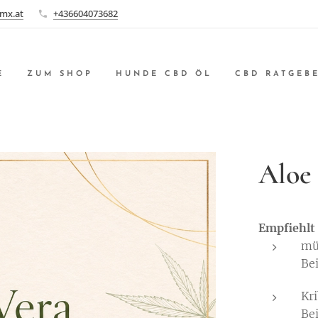
mx.at
+436604073682
E
ZUM SHOP
HUNDE CBD ÖL
CBD RATGEB
Aloe
Empfiehlt 
mü
Be
Kr
Be