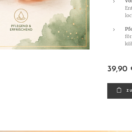
Vo
En
loc
Pf
fö
kü
39,90
Z