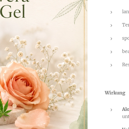
la
Te
sp
be
Re
Wirkung
Al
un