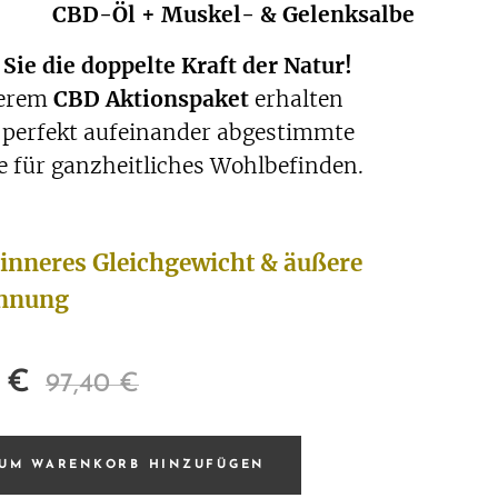
⭐⭐
CBD-Öl + Muskel- & Gelenksalbe
Sie die doppelte Kraft der Natur!
serem
CBD Aktionspaket
erhalten
 perfekt aufeinander abgestimmte
e für ganzheitliches Wohlbefinden.
 inneres Gleichgewicht & äußere
nnung
€
97,40
€
UM WARENKORB HINZUFÜGEN