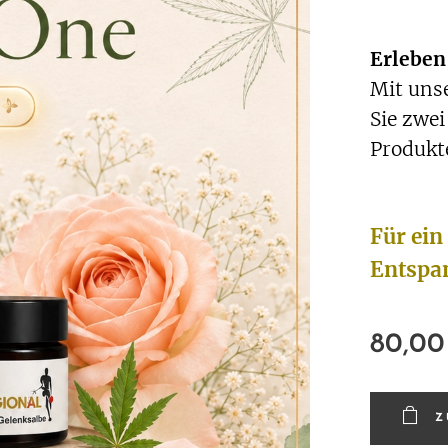
⭐⭐⭐
Erleben 
Mit un
Sie
zwei
Produkt
Für ein
Entspa
80,00
Z