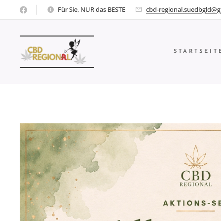
Für Sie, NUR das BESTE
cbd-regional.suedbgld@g
STARTSEIT