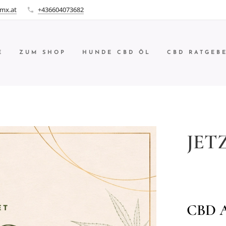
mx.at
+436604073682
E
ZUM SHOP
HUNDE CBD ÖL
CBD RATGEB
JETZ
⭐
CBD A