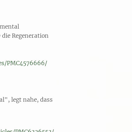
imental
D die Regeneration
cles/PMC4576666/
l", legt nahe, dass
ticles/PMC6326553/