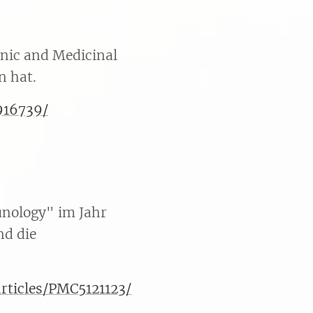
anic and Medicinal
n hat.
916739/
unology" im Jahr
nd die
rticles/PMC5121123/