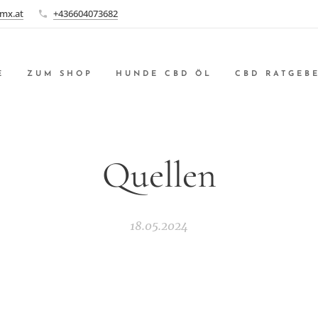
mx.at
+436604073682
E
ZUM SHOP
HUNDE CBD ÖL
CBD RATGEB
Quellen
18.05.2024