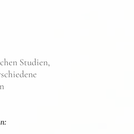
ichen Studien,
rschiedene
nn
n: