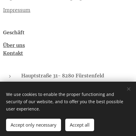
Impressum
Geschäft
Über uns
Kontakt
Hauptstraße 31- 8280 Fürstenfeld
Sonnberg - 8775 Kalwang
We use cookies to enable the proper functioning and
cbd-regional.suedbgld@gmx.at
security of our website, and to offer you the best possible
Telefon: +43(0)660-4073682
user experience.
Accept only necessary
Accept all
Allgemeine Geschäftsbedingungen
Cookies