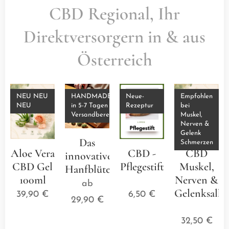
CBD Regional, Ihr
Direktversorgern in & aus
Österreich
NEU NEU
HANDMADE
Neue-
Empfohlen
NEU
in 5-7 Tagen
Rezeptur
bei
Versandbereit
Muskel,
Nerven &
Gelenk
Das
Schmerzen
Aloe Vera
CBD -
CBD
innovative
CBD Gel
Pflegestift
Muskel,
Hanfblütenkissen
100ml
⭐⭐⭐⭐⭐
Nerven &
ab
Gelenksalbe
39,90
€
6,50
€
29,90
€
⭐⭐⭐
32,50
€