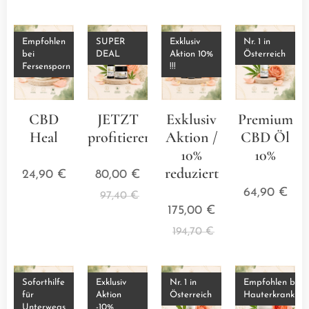
Empfohlen
SUPER
Exklusiv
Nr. 1 in
bei
DEAL
Aktion 10%
Österreich
Fersensporn
!!!
CBD
JETZT
Exklusiv
Premium
Heal
profitieren
Aktion /
CBD Öl
⭐⭐⭐⭐⭐
⭐⭐⭐⭐⭐
10%
10%
reduziert
⭐⭐⭐
24,90
€
80,00
€
⭐⭐⭐⭐⭐
64,90
€
97,40
€
175,00
€
194,70
€
Soforthilfe
Exklusiv
Nr. 1 in
Empfohlen bei
für
Aktion
Österreich
Hauterkrankun
Unterwegs
-10%