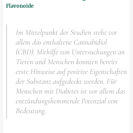
Flavonoide
Im Mittelpunkt der Studien steht vor
allem das enthaltene Can­na­bi­diol
(CBD). Mithilfe von Un­ter­su­chungen an
Tieren und Men­schen konnten bereits
erste Hin­wei­se auf positive Eigenschaften
der Sub­stanz auf­ge­deckt werden. Für
Men­­schen mit Diabetes ist vor allem das
ent­zün­dungs­hem­men­de Po­ten­zial von
Bedeutung.