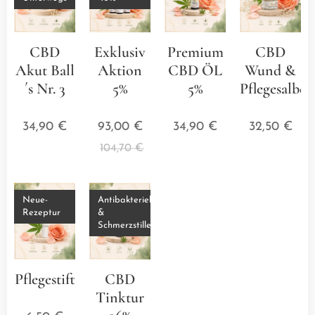
CBD
Exklusiv
Premium
CBD
Akut Ball
Aktion
CBD ÖL
Wund &
´s Nr. 3
5%
5%
Pflegesalbe
⭐⭐⭐⭐⭐
⭐⭐⭐⭐⭐
⭐⭐⭐⭐⭐
⭐⭐⭐
34,90
€
93,00
€
34,90
€
32,50
€
104,70
€
Neue-
Antibakteriell
Rezeptur
&
Schmerzstillend
Pflegestift
CBD
⭐⭐⭐⭐⭐
Tinktur