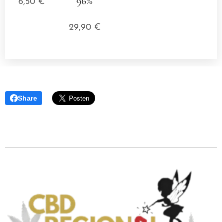
96%
6,50
€
⭐⭐⭐⭐⭐
29,90
€
Share