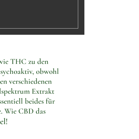
 wie THC zu den
sychoaktiv, obwohl
len verschiedenen
lspektrum Extrakt
entiell beides für
te. Wie CBD das
el!