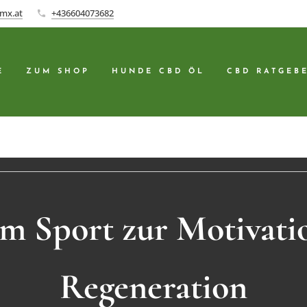
mx.at
+436604073682
E
ZUM SHOP
HUNDE CBD ÖL
CBD RATGEB
m Sport zur Motivati
Regeneration