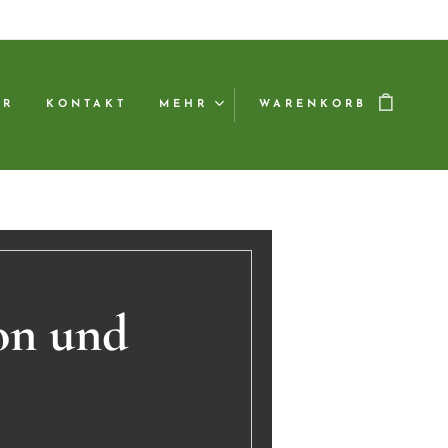
ER
KONTAKT
MEHR
WARENKORB
on und