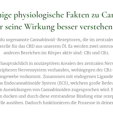
nige physiologische Fakten zu Ca
r seine Wirkung besser verstehe
 du sogenannte Cannabinoid-Rezeptoren, die im zentrale
stelle für das CBD aus unserem Öl. Es werden zwei untersc
anderen Bereichen im Körper aktiv sind: CB1 und CB2.
 hauptsächlich in nozizeptiven Arealen des zentralen Ne
ripheren Nervensystem vorhanden, wohingegen der CB2
gewebe vorkommt. Zusammen mit endogenen Liganden 
s Endocannabinoide System (ECS), welchem große Bedeu
en Auswirkungen von Cannabinoiden zugesprochen wird. 
en docken und durch diese entstandene Bindung eine rez
elle ausüben. Dadurch funktionieren die Prozesse in dein