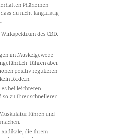
auerhaften Phänomen
ass du nicht langfristig
.
en Wirkspektrum des CBD.
zungen im Muskelgewebe
gefährlich, führen aber
onen positiv regulieren
eln fördern.
es bei leichteren
so zu Ihrer schnelleren
 Muskulatur führen und
 machen.
e Radikale, die Ihrem