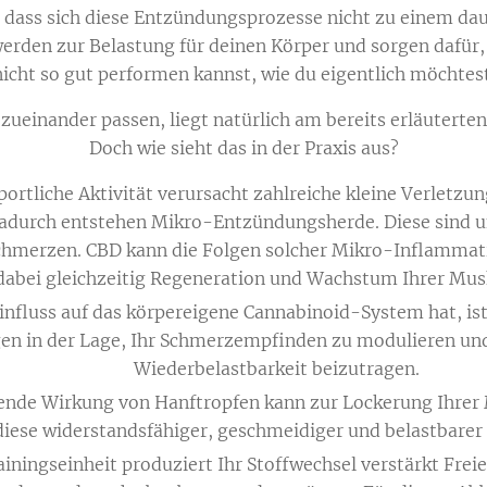
t, dass sich diese Entzündungsprozesse nicht zu einem d
erden zur Belastung für deinen Körper und sorgen dafür, d
nicht so gut performen kannst, wie du eigentlich möchtest
zueinander passen, liegt natürlich am bereits erläutert
Doch wie sieht das in der Praxis aus?
sportliche Aktivität verursacht zahlreiche kleine Verlet
Dadurch entstehen Mikro-Entzündungsherde. Diese sind un
hmerzen. CBD kann die Folgen solcher Mikro-Inflammati
dabei gleichzeitig Regeneration und Wachstum Ihrer Musk
nfluss auf das körpereigene Cannabinoid-System hat, ist 
en in der Lage, Ihr Schmerzempfinden zu modulieren und 
Wiederbelastbarkeit beizutragen.
ende Wirkung von Hanftropfen kann zur Lockerung Ihrer
diese widerstandsfähiger, geschmeidiger und belastbarer
ainingseinheit produziert Ihr Stoffwechsel verstärkt Frei