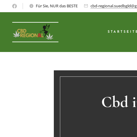
Für Sie, NUR das BESTE
cbd-regional.suedbgld@g
STARTSEIT
Cbd i