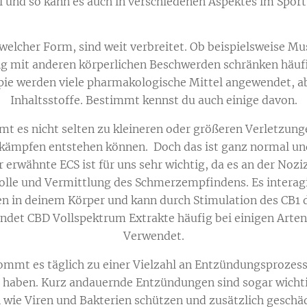
 und so kann es auch in verschiedenen Aspektes im Sport
 welcher Form, sind weit verbreitet. Ob beispielsweise M
g mit anderen körperlichen Beschwerden schränken häufi
ie werden viele pharmakologische Mittel angewendet, ab
Inhaltsstoffe. Bestimmt kennst du auch einige davon.
t es nicht selten zu kleineren oder größeren Verletzung
tkämpfen entstehen können. Doch das ist ganz normal 
 erwähnte ECS ist für uns sehr wichtig, da es an der Nozizep
lle und Vermittlung des Schmerzempfindens. Es interag
n in deinem Körper und kann durch Stimulation des CB
indet CBD Vollspektrum Extrakte häufig bei einigen Arte
Verwendet.
ommt es täglich zu einer Vielzahl an Entzündungsprozess
 haben. Kurz andauernde Entzündungen sind sogar wichtig
 wie Viren und Bakterien schützen und zusätzlich geschäd