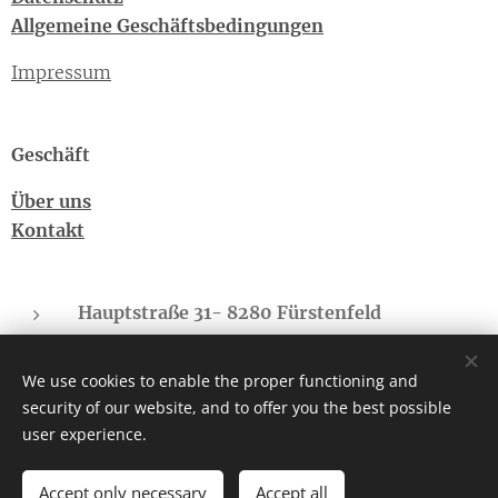
Allgemeine Geschäftsbedingungen
Impressum
Geschäft
Über uns
Kontakt
Hauptstraße 31- 8280 Fürstenfeld
Sonnberg - 8775 Kalwang
We use cookies to enable the proper functioning and
cbd-regional.suedbgld@gmx.at
security of our website, and to offer you the best possible
Telefon: +43(0)660-4073682
user experience.
Accept only necessary
Accept all