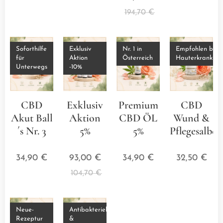
194,70
€
Soforthilfe
Exklusiv
Nr. 1 in
Empfohlen bei
für
Aktion
Österreich
Hauterkrankun
Unterwegs
-10%
CBD
Exklusiv
Premium
CBD
Akut Ball
Aktion
CBD ÖL
Wund &
´s Nr. 3
5%
5%
Pflegesalbe
⭐⭐⭐⭐⭐
⭐⭐⭐⭐⭐
⭐⭐⭐⭐⭐
⭐⭐⭐
34,90
€
93,00
€
34,90
€
32,50
€
104,70
€
Neue-
Antibakteriell
Rezeptur
&