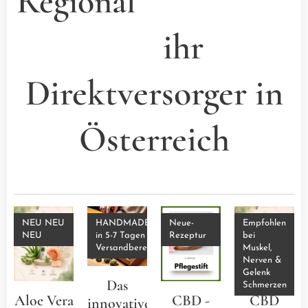
Regional
ihr
Direktversorger in
Österreich
NEU NEU
HANDMADE
Neue-
Empfohlen
NEU
in 5-7 Tagen
Rezeptur
bei
Versandbereit
Muskel,
Nerven &
Gelenk
Das
Schmerzen
Aloe Vera
CBD -
CBD
innovative