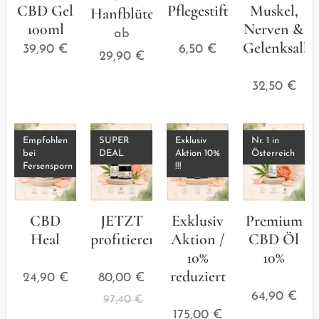
CBD Gel
Pflegestift
Muskel,
Hanfblütenkissen
100ml
⭐⭐⭐⭐⭐
Nerven &
ab
Gelenksalbe
39,90
€
6,50
€
29,90
€
⭐⭐⭐
32,50
€
Empfohlen
SUPER
Exklusiv
Nr. 1 in
bei
DEAL
Aktion 10%
Österreich
Fersensporn
!!!
CBD
JETZT
Exklusiv
Premium
Heal
profitieren
Aktion /
CBD Öl
⭐⭐⭐⭐⭐
⭐⭐⭐⭐⭐
10%
10%
reduziert
⭐⭐⭐
24,90
€
80,00
€
⭐⭐⭐⭐⭐
64,90
€
97,40
€
175,00
€