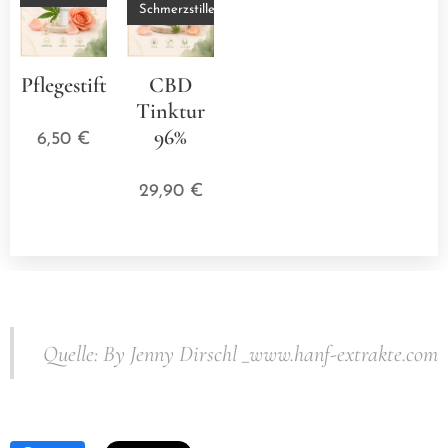
Schmerzstillend
Pflegestift
CBD
⭐⭐⭐⭐⭐
Tinktur
96%
6,50
€
⭐⭐⭐⭐⭐
29,90
€
Quelle: By Jenny Dirschl _www.hanf-extrakte.com