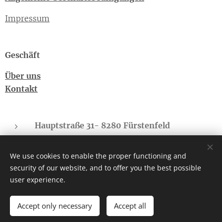
Impressum
Geschäft
Über uns
Kontakt
Hauptstraße 31- 8280 Fürstenfeld
Sonnberg - 8775 Kalwang
We use cookies to enable the proper functioning and
cbd-regional.suedbgld@gmx.at
security of our website, and to offer you the best possible
Telefon: +43(0)660-4073682
user experience.
Accept only necessary
Accept all
Allgemeine Geschäftsbedingungen
Cookies