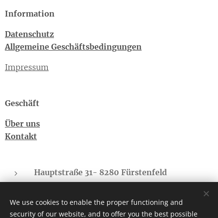
Information
Datenschutz
Allgemeine Geschäftsbedingungen
Impressum
Geschäft
Über uns
Kontakt
Hauptstraße 31- 8280 Fürstenfeld
Sonnberg - 8775 Kalwang
We use cookies to enable the proper functioning and
cbd-regional.suedbgld@gmx.at
security of our website, and to offer you the best possible
Telefon: +43(0)660-4073682