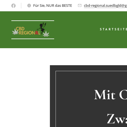
Für Sie, NUR das BESTE
cbd-regional.suedbgld@g
STARTSEIT
Mit C
Zwa