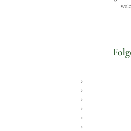
welc
Fol