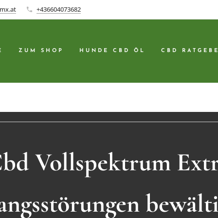
mx.at
+436604073682
E
ZUM SHOP
HUNDE CBD ÖL
CBD RATGEB
bd Vollspektrum Ext
ngsstörungen bewält