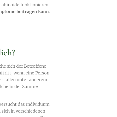
nabinoide funktionieren,
ymptome beitragen kann
.
lich?
che sich der Betroffene
uftritt, wenn eine Person
er fallen unter anderem
elche in der Summe
versucht das Individuum
 sich in verschiedenen