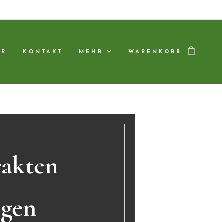
ER
KONTAKT
MEHR
WARENKORB
rakten
igen