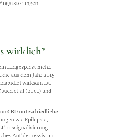
 Angststörungen.
s wirklich?
ein Hingespinst mehr.
tudie aus dem Jahr 2015
nabidiol wirksam ist.
Osuch et al (2001) und
kann
CBD unteschiedliche
ungen wie Epilepsie,
tionssignalisierung
liches Antidepressivum,