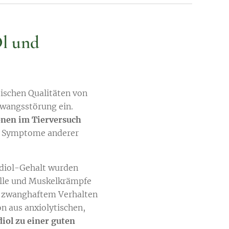
Öl und
ischen Qualitäten von
 Zwangsstörung ein.
onen im Tierversuch
ie Symptome anderer
diol-Gehalt wurden
älle und Muskelkrämpfe
r zwanghaftem Verhalten
n aus anxiolytischen,
iol zu einer guten