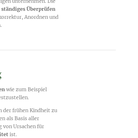
bigen unternehmen. Die
 ständiges Überprüfen
korrektur, Anordnen und
.
g
en
wie zum Beispiel
estzustellen.
n der frühen Kindheit zu
 als Basis aller
g von Ursachen für
itet
ist.