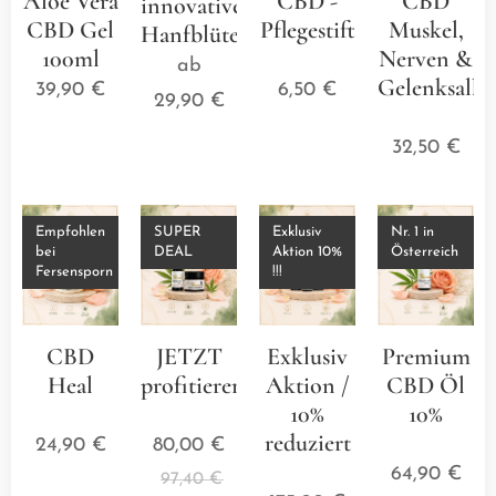
Aloe Vera
CBD -
CBD
innovative
CBD Gel
Pflegestift
Muskel,
Hanfblütenkissen
100ml
⭐⭐⭐⭐⭐
Nerven &
ab
Gelenksalbe
39,90
€
6,50
€
29,90
€
⭐⭐⭐
32,50
€
Empfohlen
SUPER
Exklusiv
Nr. 1 in
bei
DEAL
Aktion 10%
Österreich
Fersensporn
!!!
CBD
JETZT
Exklusiv
Premium
Heal
profitieren
Aktion /
CBD Öl
⭐⭐⭐⭐⭐
⭐⭐⭐⭐⭐
10%
10%
reduziert
⭐⭐⭐
24,90
€
80,00
€
⭐⭐⭐⭐⭐
64,90
€
97,40
€