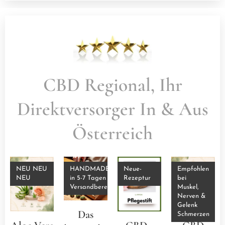
CBD Regional, Ihr
Direktversorger In & Aus
Österreich
NEU NEU
HANDMADE
Neue-
Empfohlen
NEU
in 5-7 Tagen
Rezeptur
bei
Versandbereit
Muskel,
Nerven &
Gelenk
Das
Schmerzen