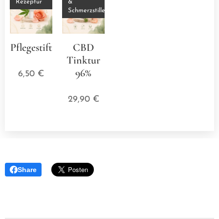
Rezeptur
&
Schmerzstillend
Pflegestift
CBD
⭐⭐⭐⭐⭐
Tinktur
96%
6,50
€
⭐⭐⭐⭐⭐
29,90
€
Share