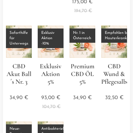
175,00
€
194,70
€
Soforthilfe
Exklusiv
Nr. 1 in
Empfohlen bei
für
Aktion
Österreich
Hauterkrankun
Unterwegs
-10%
CBD
Exklusiv
Premium
CBD
Akut Ball
Aktion
CBD ÖL
Wund &
´s Nr. 3
5%
5%
Pflegesalbe
⭐⭐⭐⭐⭐
⭐⭐⭐⭐⭐
⭐⭐⭐⭐⭐
⭐⭐⭐
34,90
€
93,00
€
34,90
€
32,50
€
104,70
€
Neue-
Antibakteriell