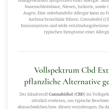
unangenehmen Symptomen einer Allergie: lauf
Nasenschleimhaut, Niesen, Juckreiz, sowie 
Augen. Eine unbehandelte Allergie kann zu 
Asthma bronchiale führen.
Cannabidiol
(
C
Immunsystem und wirkt entzündungshemmend
typischen Symptome einer Allergie
Vollspektrum Cbd Extr
pflanzliche Alternative g
Der Inhaltstoff
Cannabidiol
(
CBD
) im Vollspek
nützlich erwiesen, um typische Beschwer
abzuschwächen bzw. diesen vorzubeugen. Da da