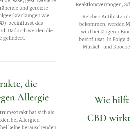
ende Nase, geschwollene
Reaktionsvermögen, Sc
tränende und gereizte
Folgeerkrankungen wie
Reichen Antihistamini
BD
) beeinflusst das
bekommen, werden M
. Dadurch werden die
wird bei längerer Ein
 gelindert.
beeinflusst. In Folge
Muskel- und Knoche
akte, die
egen Allergie
Wie hilf
trumextrakt hat sich als
CBD wirk
den bei Allergien
bei keine berauschenden