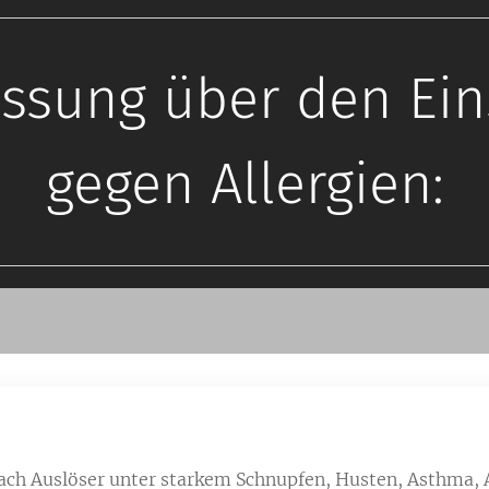
sung über den Ein
gegen Allergien:
e nach Auslöser unter starkem Schnupfen, Husten, Asthma