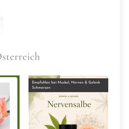
sterreich
Empfohlen bei Muskel, Nerven & Gelenk
Schmerzen