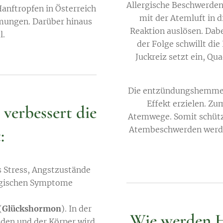
Allergische Beschwerde
anftropfen in Österreich
mit der Atemluft in d
mmungen. Darüber hinaus
Reaktion auslösen. Dab
l.
der Folge schwillt die
Juckreiz setzt ein, Q
Die entzündungshemmend
Effekt erzielen. Zu
verbessert die
Atemwege. Somit schützt
Atembeschwerden werden
:
s Stress, Angstzustände
rgischen Symptome
(
Glückshormon
). In der
Wie werden 
nden und der Körper wird