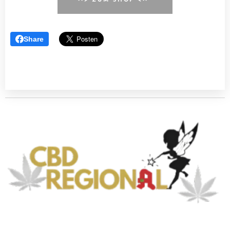
--> ZUM SHOP <--
Share