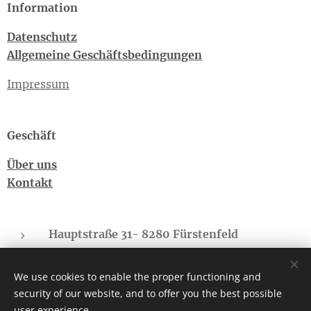
Information
Datenschutz
Allgemeine Geschäftsbedingungen
Impressum
Geschäft
Über uns
Kontakt
Hauptstraße 31- 8280 Fürstenfeld
Sonnberg - 8775 Kalwang
We use cookies to enable the proper functioning and
cbd-regional.suedbgld@gmx.at
security of our website, and to offer you the best possible
Telefon: +43(0)660-4073682
user experience.