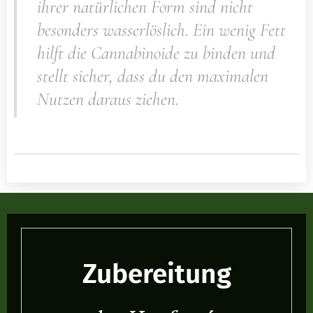
ihrer natürlichen Form sind nicht
besonders wasserlöslich. Ein wenig Fett
hilft die Cannabinoide zu binden und
stellt sicher, dass du den maximalen
Nutzen daraus ziehen.
Zubereitung