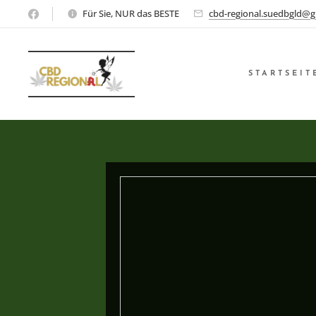
Für Sie, NUR das BESTE
cbd-regional.suedbgld@g
STARTSEIT