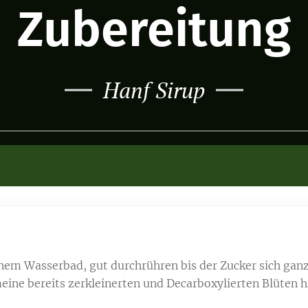
Zubereitung
Hanf Sirup
nem Wasserbad, gut durchrühren bis der Zucker sich ganz
eine bereits zerkleinerten und Decarboxylierten Blüten 