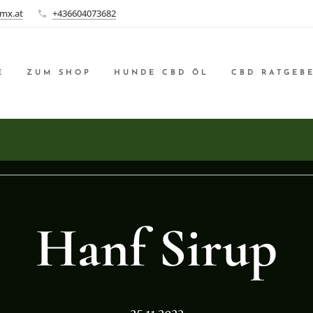
mx.at
+436604073682
E
ZUM SHOP
HUNDE CBD ÖL
CBD RATGEB
Hanf Sirup