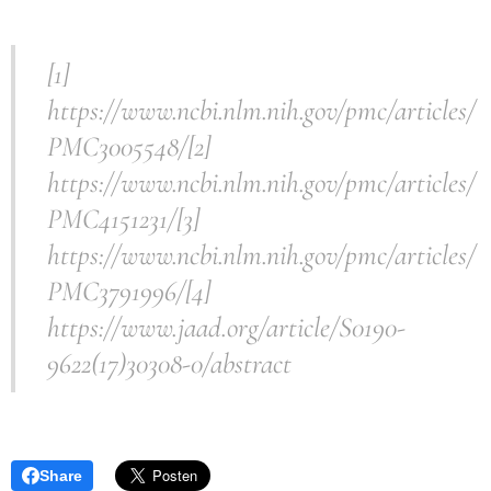
[1]
https://www.ncbi.nlm.nih.gov/pmc/articles/
PMC3005548/[2]
https://www.ncbi.nlm.nih.gov/pmc/articles/
PMC4151231/[3]
https://www.ncbi.nlm.nih.gov/pmc/articles/
PMC3791996/[4]
https://www.jaad.org/article/S0190-
9622(17)30308-0/abstract
Share