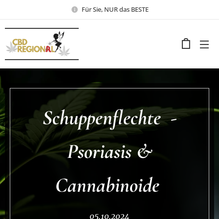
Für Sie, NUR das BESTE
Schuppenflechte -
Psoriasis &
Cannabinoide
05.10.2024